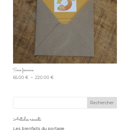
Soins féminins
Plage
65.00
€
–
220.00
€
de
prix :
65.00 €
à
220.00 €
Articles récents
Les bienfaits du portage