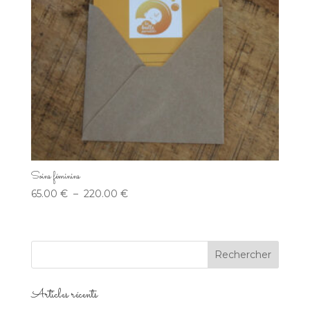
Soins féminins
Plage
65.00
€
–
220.00
€
de
prix :
65.00 €
à
220.00 €
Articles récents