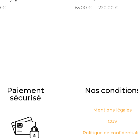
Plage
0
€
65.00
€
–
220.00
€
de
prix :
65.00 €
à
220.00 €
Paiement
Nos condition
sécurisé
Mentions légales
CGV
Politique de confidential