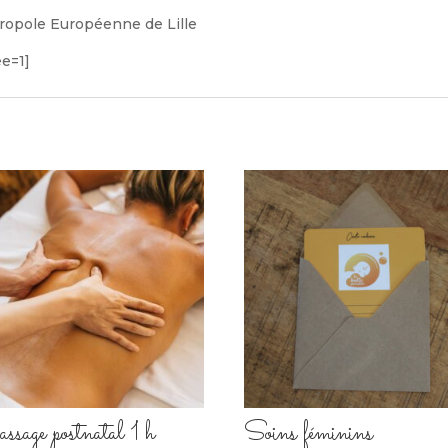
étropole Européenne de Lille
e=1]
sage postnatal 1 h
Soins féminins