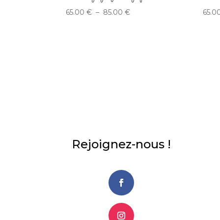
Plage
65.00
€
–
85.00
€
65.0
de
prix :
65.00 €
à
85.00 €
Rejoignez-nous !