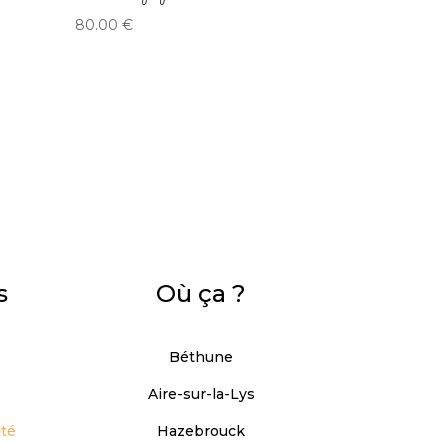
80.00
€
s
Où ça ?
Béthune
Aire-sur-la-Lys
ité
Hazebrouck